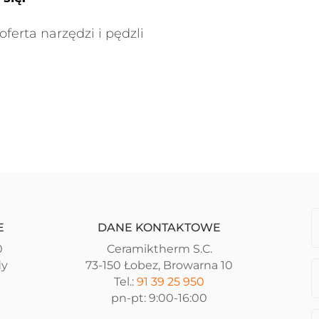
oferta narzędzi i pędzli
E
DANE KONTAKTOWE
0
Ceramiktherm S.C.
dy
73-150 Łobez, Browarna 10
Tel.:
91 39 25 950
pn-pt: 9:00-16:00