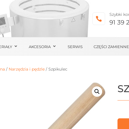
Szybki ko

91 39 
ERIAŁY
AKCESORIA
SERWIS
CZĘŚCI ZAMIENNE
wna
/
Narzędzia i pędzle
/ Szpikulec
S