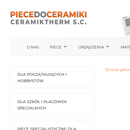
O NAS
PIECE
URZĄDZENIA
MAT
Strona głó
DLA POCZĄTKUJĄCYCH I
HOBBYSTÓW
DLA SZKÓŁ I PLACÓWEK
SPECJALNYCH
PIECE SPECJALISTYCZNE DLA