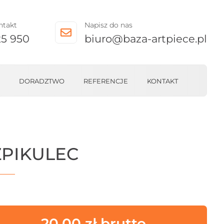
ntakt
Napisz do nas

25 950
biuro@baza-artpiece.pl
DORADZTWO
REFERENCJE
KONTAKT
ZPIKULEC
20,00
zł