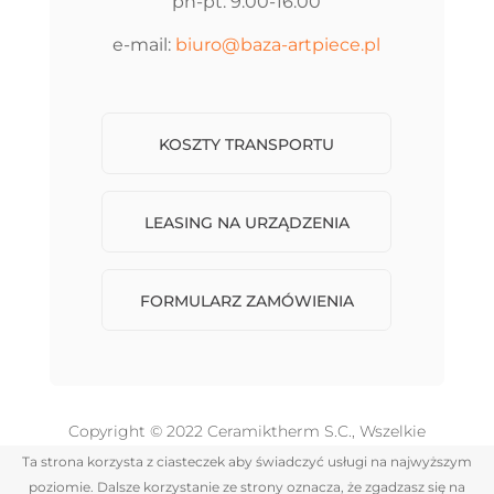
pn-pt: 9:00-16:00
e-mail:
biuro@baza-artpiece.pl
KOSZTY TRANSPORTU
LEASING NA URZĄDZENIA
FORMULARZ ZAMÓWIENIA
Copyright
©
2022 Ceramiktherm S.C., Wszelkie
prawa zastrzeżone.
Ta strona korzysta z ciasteczek aby świadczyć usługi na najwyższym
realizacja
egzyl.pl
poziomie. Dalsze korzystanie ze strony oznacza, że zgadzasz się na