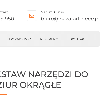
ntakt
Napisz do nas

25 950
biuro@baza-artpiece.pl
DORADZTWO
REFERENCJE
KONTAKT
ESTAW NARZĘDZI DO
ZIUR OKRĄGŁE