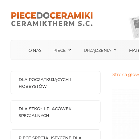
O NAS
PIECE
URZĄDZENIA
MAT
Strona głó
DLA POCZĄTKUJĄCYCH I
HOBBYSTÓW
DLA SZKÓŁ I PLACÓWEK
SPECJALNYCH
PIECE SPECJALISTYCZNE DLA