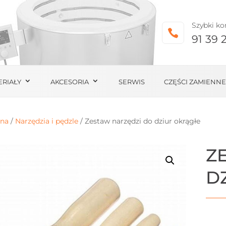
Szybki ko

91 39 
ERIAŁY
AKCESORIA
SERWIS
CZĘŚCI ZAMIENNE
wna
/
Narzędzia i pędzle
/ Zestaw narzędzi do dziur okrągłe
Z
D