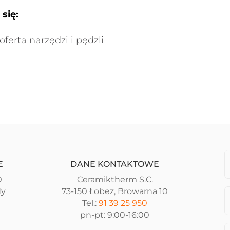
się:
oferta narzędzi i pędzli
E
DANE KONTAKTOWE
0
Ceramiktherm S.C.
dy
73-150 Łobez, Browarna 10
Tel.:
91 39 25 950
pn-pt: 9:00-16:00