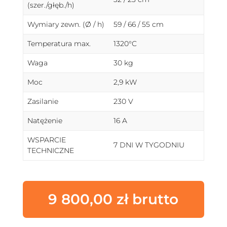
(szer./głęb./h)
Wymiary zewn. (Ø / h)
59 / 66 / 55 cm
Temperatura max.
1320°C
Waga
30 kg
Moc
2,9 kW
Zasilanie
230 V
Natężenie
16 A
WSPARCIE
7 DNI W TYGODNIU
TECHNICZNE
9 800,00
zł