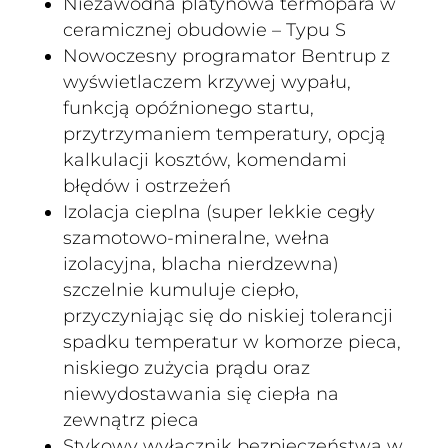
Niezawodna platynowa termopara w
ceramicznej obudowie – Typu S
Nowoczesny programator Bentrup z
wyświetlaczem krzywej wypału,
funkcją opóźnionego startu,
przytrzymaniem temperatury, opcją
kalkulacji kosztów, komendami
błędów i ostrzeżeń
Izolacja cieplna (super lekkie cegły
szamotowo-mineralne, wełna
izolacyjna, blacha nierdzewna)
szczelnie kumuluje ciepło,
przyczyniając się do niskiej tolerancji
spadku temperatur w komorze pieca,
niskiego zużycia prądu oraz
niewydostawania się ciepła na
zewnątrz pieca
Stykowy wyłącznik bezpieczeństwa w