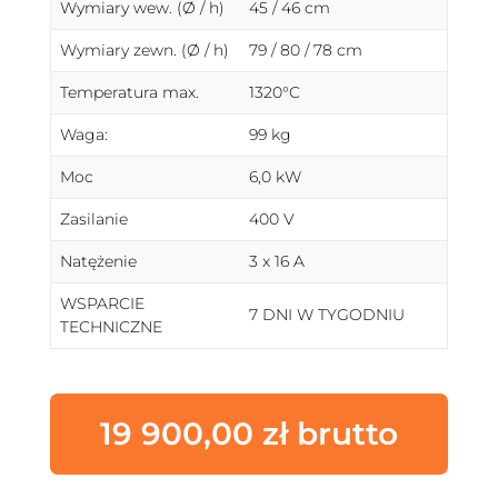
Wymiary wew. (Ø / h)
45 / 46 cm
Wymiary zewn. (Ø / h)
79 / 80 / 78 cm
Temperatura max.
1320°C
Waga:
99 kg
Moc
6,0 kW
Zasilanie
400 V
Natężenie
3 x 16 A
WSPARCIE
7 DNI W TYGODNIU
TECHNICZNE
19 900,00
zł