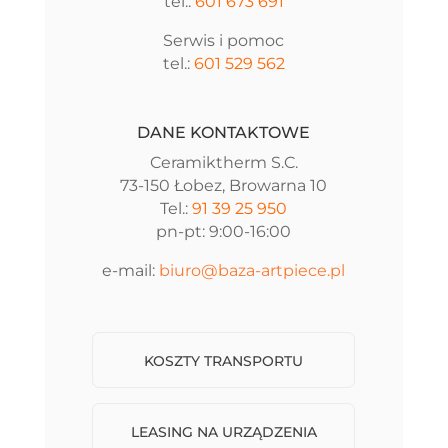
tel.:
601 673 691
Serwis i pomoc
tel.:
601 529 562
DANE KONTAKTOWE
Ceramiktherm S.C.
73-150 Łobez, Browarna 10
Tel.:
91 39 25 950
pn-pt: 9:00-16:00
e-mail:
biuro@baza-artpiece.pl
KOSZTY TRANSPORTU
LEASING NA URZĄDZENIA