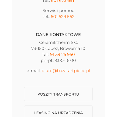
tel.:
601 673 691
Serwis i pomoc
tel.:
601 529 562
DANE KONTAKTOWE
Ceramiktherm S.C.
73-150 Łobez, Browarna 10
Tel.:
91 39 25 950
pn-pt: 9:00-16:00
e-mail:
biuro@baza-artpiece.pl
KOSZTY TRANSPORTU
LEASING NA URZĄDZENIA