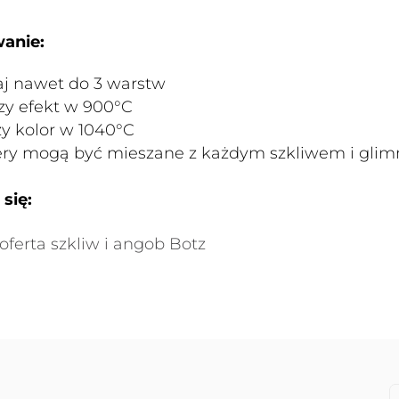
anie:
aj nawet do 3 warstw
zy efekt w 900°C
szy kolor w 1040°C
ry mogą być mieszane z każdym szkliwem i gl
się:
oferta szkliw i angob Botz