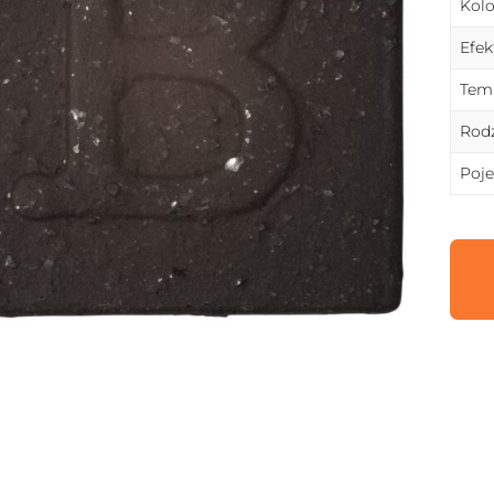
Kolo
Efek
Temp
Rodz
Poj