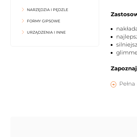
NARZĘDZIA I PĘDZLE
Zastosow
FORMY GIPSOWE
nakład
URZĄDZENIA I INNE
najleps
silniej
glimme
Zapoznaj 
Pełna 