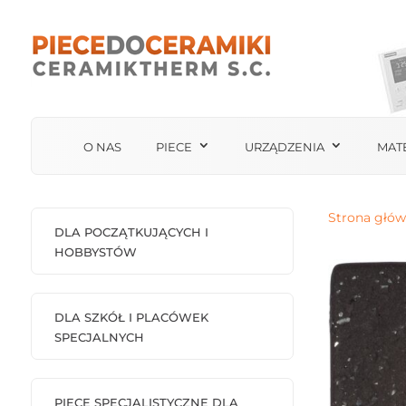
O NAS
PIECE
URZĄDZENIA
MAT
Strona głó
DLA POCZĄTKUJĄCYCH I
HOBBYSTÓW
DLA SZKÓŁ I PLACÓWEK
SPECJALNYCH
PIECE SPECJALISTYCZNE DLA