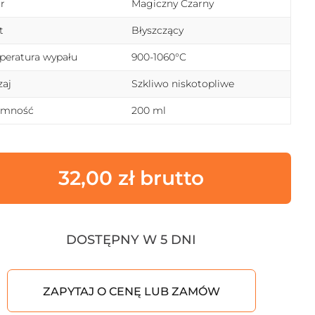
r
Magiczny Czarny
t
Błyszczący
eratura wypału
900-1060°C
aj
Szkliwo niskotopliwe
emność
200 ml
32,00
zł
DOSTĘPNY W 5 DNI
ZAPYTAJ O CENĘ LUB ZAMÓW