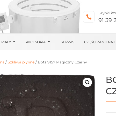
Szybki ko

91 39 
ERIAŁY
AKCESORIA
SERWIS
CZĘŚCI ZAMIENNE
wna
/
Szkliwa płynne
/ Botz 9157 Magiczny Czarny
B
C