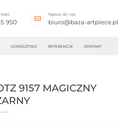
ntakt
Napisz do nas

25 950
biuro@baza-artpiece.pl
DORADZTWO
REFERENCJE
KONTAKT
OTZ 9157 MAGICZNY
ZARNY