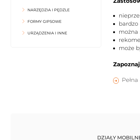
Zastosow
NARZĘDZIA I PĘDZLE
nieprze
FORMY GIPSOWE
bardzo 
można 
URZĄDZENIA I INNE
rekome
może b
Zapoznaj 
Pełna 
DZIAŁY MOBILN