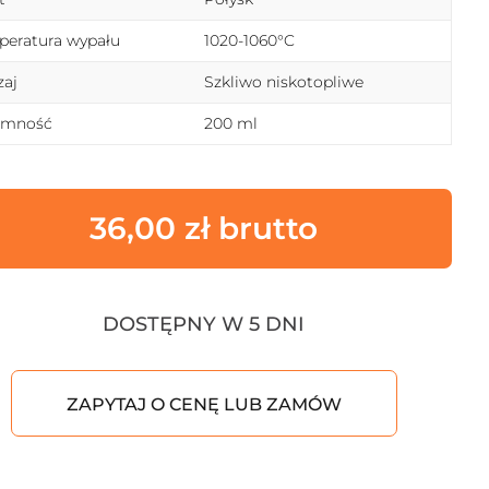
eratura wypału
1020-1060°C
aj
Szkliwo niskotopliwe
emność
200 ml
36,00
zł
DOSTĘPNY W 5 DNI
ZAPYTAJ O CENĘ LUB ZAMÓW