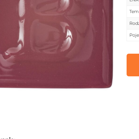
Temp
Rodz
Poj