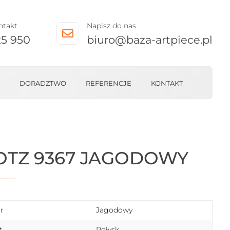
ntakt
Napisz do nas

25 950
biuro@baza-artpiece.pl
DORADZTWO
REFERENCJE
KONTAKT
OTZ 9367 JAGODOWY
r
Jagodowy
t
Połysk