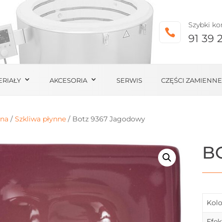
Szybki ko

91 39 
ERIAŁY
AKCESORIA
SERWIS
CZĘŚCI ZAMIENNE
wna
/
Szkliwa płynne
/ Botz 9367 Jagodowy
B
Kolo
Efek