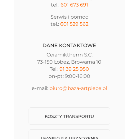
tel.:
601 673 691
Serwis i pomoc
tel.:
601 529 562
DANE KONTAKTOWE
Ceramiktherm S.C.
73-150 Łobez, Browarna 10
Tel.:
91 39 25 950
pn-pt: 9:00-16:00
e-mail:
biuro@baza-artpiece.pl
KOSZTY TRANSPORTU
LEASING NA URZĄDZENIA