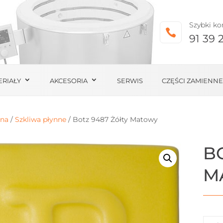
Szybki ko

91 39 
ERIAŁY
AKCESORIA
SERWIS
CZĘŚCI ZAMIENNE
wna
/
Szkliwa płynne
/ Botz 9487 Żółty Matowy
B
M