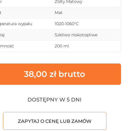
r
Żółty Matowy
t
Mat
eratura wypału
1020-1060°C
aj
Szkliwo niskotopliwe
emność
200 ml
38,00
zł
DOSTĘPNY W 5 DNI
ZAPYTAJ O CENĘ LUB ZAMÓW