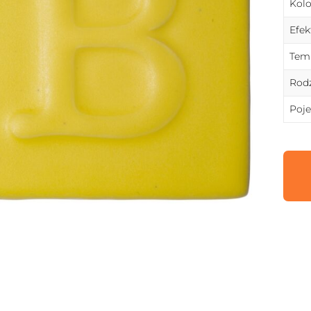
Kolo
Efek
Temp
Rodz
Poj