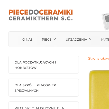
O NAS
PIECE
URZĄDZENIA
MAT
Strona głó
DLA POCZĄTKUJĄCYCH I
HOBBYSTÓW
DLA SZKÓŁ I PLACÓWEK
SPECJALNYCH
PIECE SPECJALISTYCZNE DLA