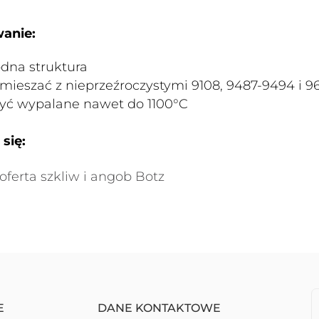
anie:
dna struktura
ieszać z nieprzeźroczystymi 9108, 9487-9494 i 9
yć wypalane nawet do 1100°C
się:
oferta szkliw i angob Botz
E
DANE KONTAKTOWE