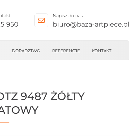
ntakt
Napisz do nas

25 950
biuro@baza-artpiece.pl
DORADZTWO
REFERENCJE
KONTAKT
OTZ 9487 ŻÓŁTY
ATOWY