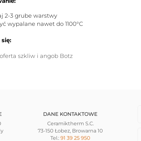
anie:
j 2-3 grube warstwy
yć wypalane nawet do 1100°C
się:
oferta szkliw i angob Botz
E
DANE KONTAKTOWE
0
Ceramiktherm S.C.
dy
73-150 Łobez, Browarna 10
Tel.:
91 39 25 950