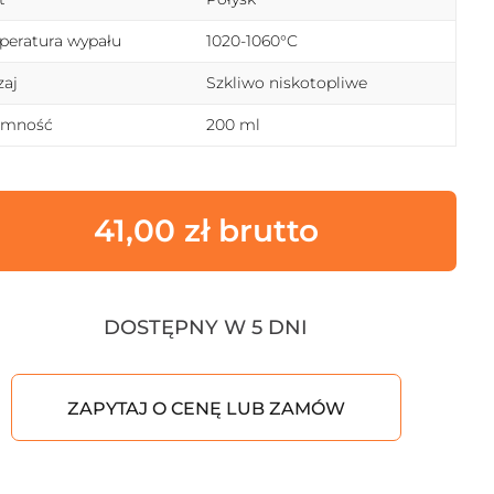
eratura wypału
1020-1060°C
aj
Szkliwo niskotopliwe
emność
200 ml
41,00
zł
DOSTĘPNY W 5 DNI
ZAPYTAJ O CENĘ LUB ZAMÓW