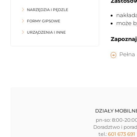
Zastosow
NARZĘDZIA I PĘDZLE
nakłada
FORMY GIPSOWE
może b
URZĄDZENIA I INNE
Zapoznaj 
Pełna 
DZIAŁY MOBILN
pn-so: 8:00-20:0
Doradztwo i pora
tel.:
601 673 691