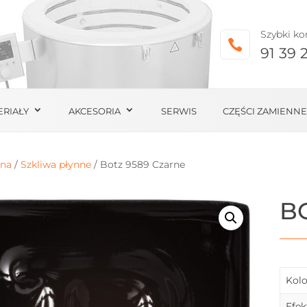
Szybki ko

91 39 
ERIAŁY
AKCESORIA
SERWIS
CZĘŚCI ZAMIENNE
wna
/
Szkliwa płynne
/ Botz 9589 Czarne
B
Kolo
Efek