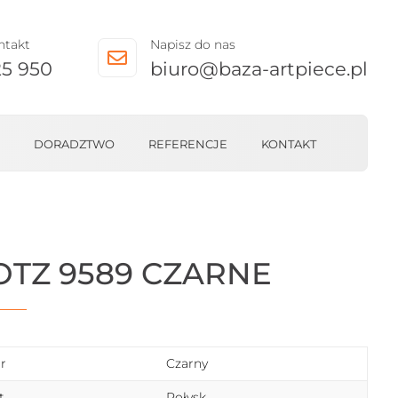
ntakt
Napisz do nas

25 950
biuro@baza-artpiece.pl
DORADZTWO
REFERENCJE
KONTAKT
OTZ 9589 CZARNE
r
Czarny
t
Połysk