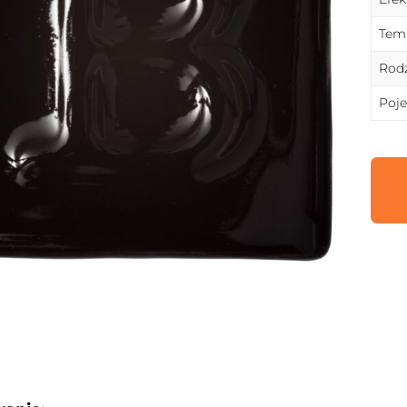
Temp
Rodz
Poj