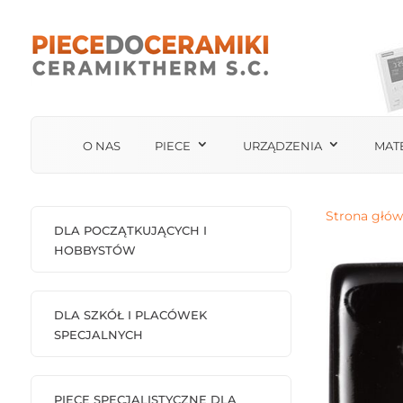
O NAS
PIECE
URZĄDZENIA
MAT
Strona głó
DLA POCZĄTKUJĄCYCH I
HOBBYSTÓW
DLA SZKÓŁ I PLACÓWEK
SPECJALNYCH
PIECE SPECJALISTYCZNE DLA