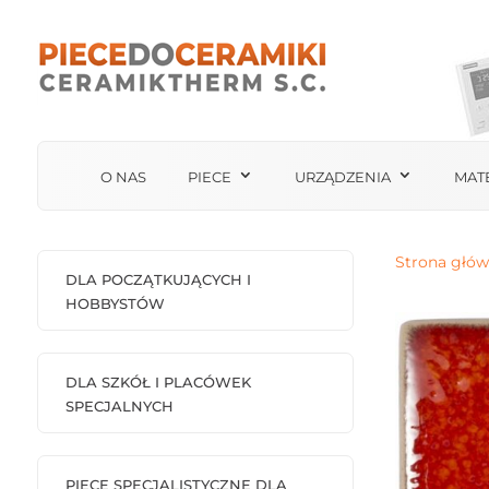
O NAS
PIECE
URZĄDZENIA
MAT
Strona głó
DLA POCZĄTKUJĄCYCH I
HOBBYSTÓW
DLA SZKÓŁ I PLACÓWEK
SPECJALNYCH
PIECE SPECJALISTYCZNE DLA