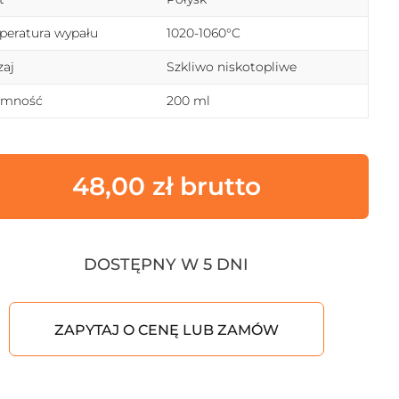
eratura wypału
1020-1060°C
aj
Szkliwo niskotopliwe
emność
200 ml
48,00
zł
DOSTĘPNY W 5 DNI
ZAPYTAJ O CENĘ LUB ZAMÓW