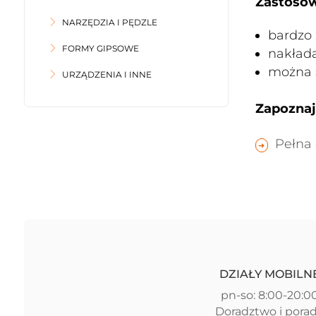
Zastosow
NARZĘDZIA I PĘDZLE
bardzo
FORMY GIPSOWE
nakłada
można 
URZĄDZENIA I INNE
Zapoznaj 
Pełna 
DZIAŁY MOBILN
pn-so: 8:00-20:0
Doradztwo i pora