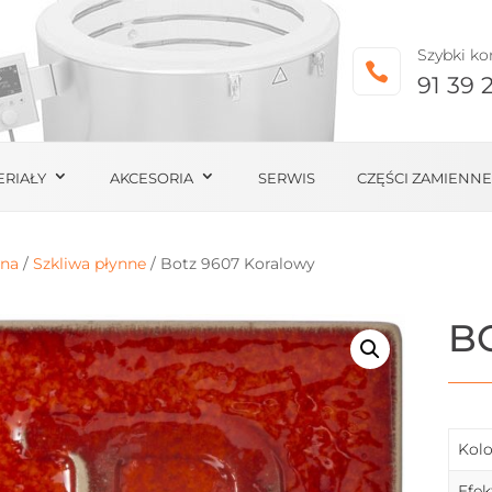
Szybki ko

91 39 
ERIAŁY
AKCESORIA
SERWIS
CZĘŚCI ZAMIENNE
wna
/
Szkliwa płynne
/ Botz 9607 Koralowy
B
Kolo
Efek