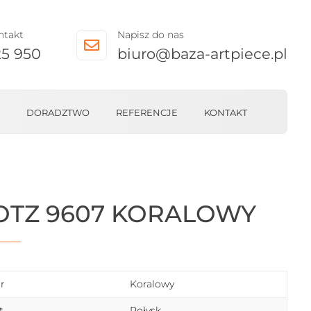
ntakt
Napisz do nas

25 950
biuro@baza-artpiece.pl
DORADZTWO
REFERENCJE
KONTAKT
OTZ 9607 KORALOWY
r
Koralowy
t
Połysk