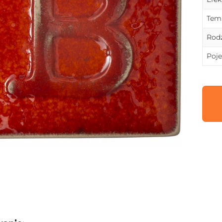
Temp
Rodz
Poj