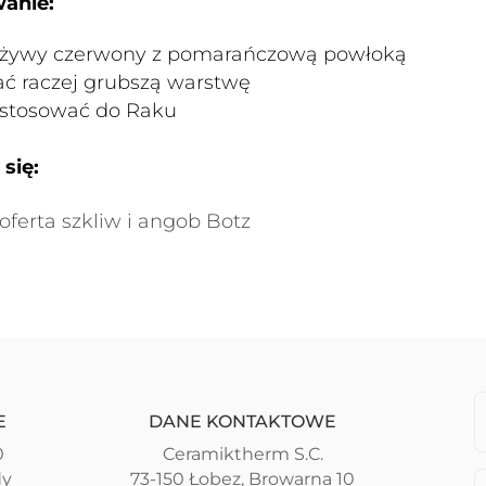
anie:
 żywy czerwony z pomarańczową powłoką
ć raczej grubszą warstwę
stosować do Raku
się:
oferta szkliw i angob Botz
E
DANE KONTAKTOWE
0
Ceramiktherm S.C.
dy
73-150 Łobez, Browarna 10