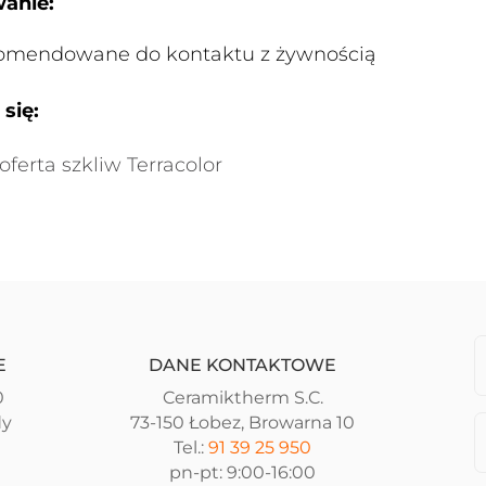
anie:
komendowane do kontaktu z żywnością
się:
oferta szkliw Terracolor
E
DANE KONTAKTOWE
0
Ceramiktherm S.C.
dy
73-150 Łobez, Browarna 10
Tel.:
91 39 25 950
pn-pt: 9:00-16:00