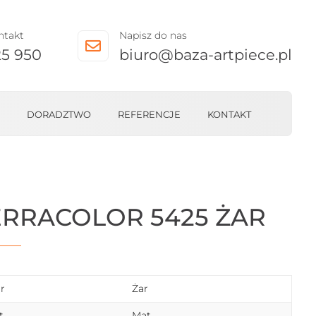
ntakt
Napisz do nas

25 950
biuro@baza-artpiece.pl
DORADZTWO
REFERENCJE
KONTAKT
ERRACOLOR 5425 ŻAR
r
Żar
t
Mat