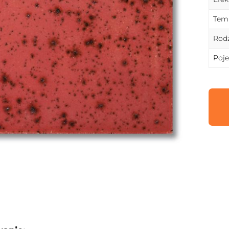
Temp
Rodz
Poj