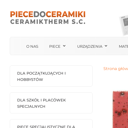
O NAS
PIECE
URZĄDZENIA
MAT
Strona głó
DLA POCZĄTKUJĄCYCH I
HOBBYSTÓW
DLA SZKÓŁ I PLACÓWEK
SPECJALNYCH
PIECE SPECJALISTYCZNE DLA