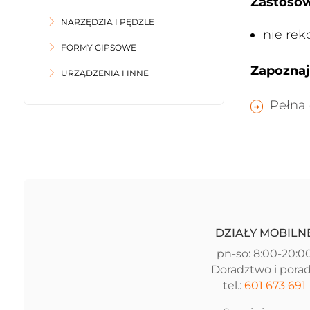
Zastosow
NARZĘDZIA I PĘDZLE
nie re
FORMY GIPSOWE
Zapoznaj 
URZĄDZENIA I INNE
Pełna 
DZIAŁY MOBILN
pn-so: 8:00-20:0
Doradztwo i pora
tel.:
601 673 691