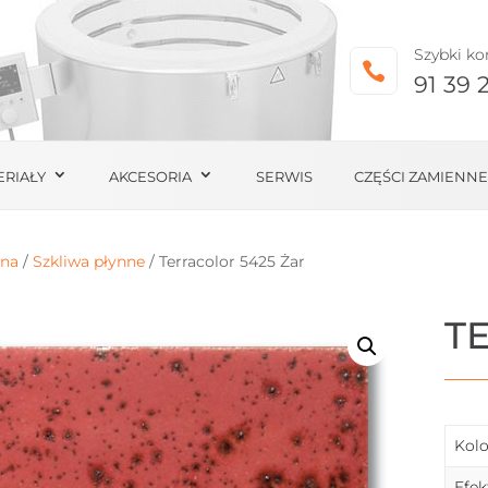
Szybki ko

91 39 
ERIAŁY
AKCESORIA
SERWIS
CZĘŚCI ZAMIENNE
wna
/
Szkliwa płynne
/ Terracolor 5425 Żar
T
Kolo
Efek