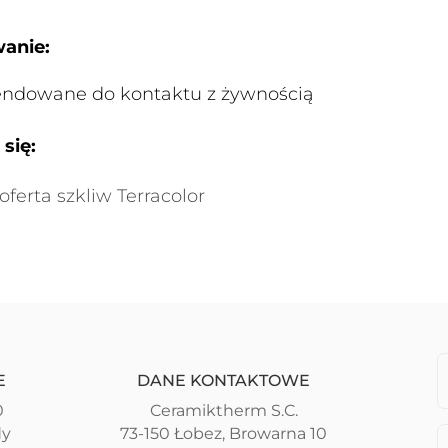
anie:
ndowane do kontaktu z żywnością
się:
oferta szkliw Terracolor
E
DANE KONTAKTOWE
0
Ceramiktherm S.C.
dy
73-150 Łobez, Browarna 10