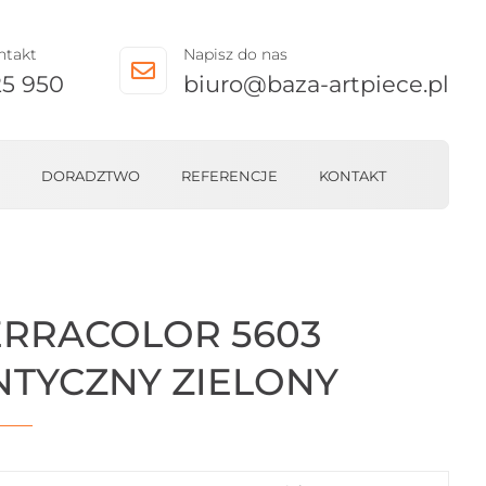
ntakt
Napisz do nas

25 950
biuro@baza-artpiece.pl
DORADZTWO
REFERENCJE
KONTAKT
ERRACOLOR 5603
NTYCZNY ZIELONY