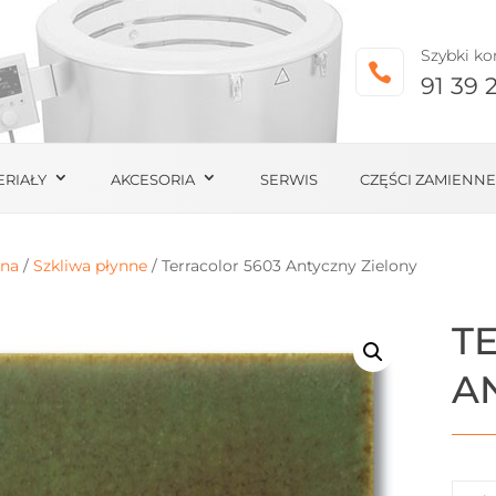
Szybki ko

91 39 
ERIAŁY
AKCESORIA
SERWIS
CZĘŚCI ZAMIENNE
wna
/
Szkliwa płynne
/ Terracolor 5603 Antyczny Zielony
T
A