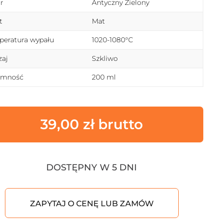
r
Antyczny Zielony
t
Mat
eratura wypału
1020-1080°C
aj
Szkliwo
emność
200 ml
39,00
zł
DOSTĘPNY W 5 DNI
ZAPYTAJ O CENĘ LUB ZAMÓW