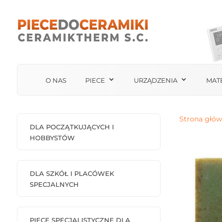
O NAS
PIECE
URZĄDZENIA
MAT
Strona głó
DLA POCZĄTKUJĄCYCH I
HOBBYSTÓW
DLA SZKÓŁ I PLACÓWEK
SPECJALNYCH
PIECE SPECJALISTYCZNE DLA