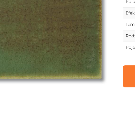
Kolo
Efek
Temp
Rodz
Poj