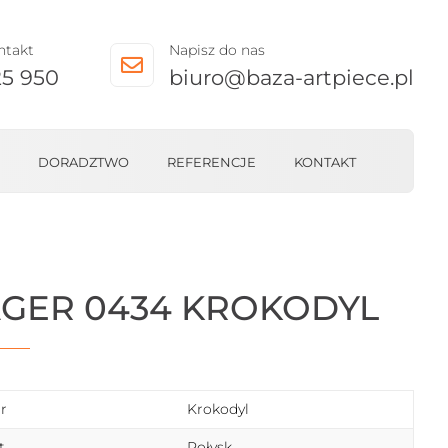
ntakt
Napisz do nas

25 950
biuro@baza-artpiece.pl
DORADZTWO
REFERENCJE
KONTAKT
AGER 0434 KROKODYL
r
Krokodyl
t
Połysk