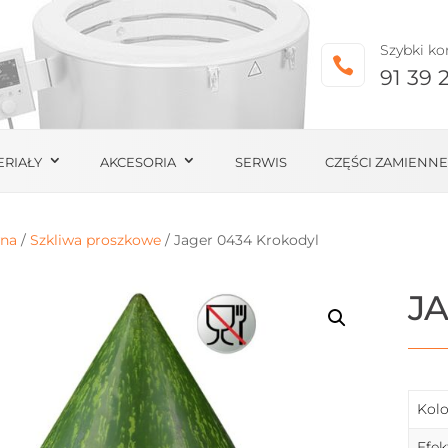
Szybki ko

91 39 
ERIAŁY
AKCESORIA
SERWIS
CZĘŚCI ZAMIENNE
wna
/
Szkliwa proszkowe
/ Jager 0434 Krokodyl
J
Kolo
Efek