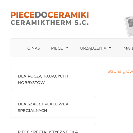
O NAS
PIECE
URZĄDZENIA
MAT
Strona głó
DLA POCZĄTKUJĄCYCH I
HOBBYSTÓW
DLA SZKÓŁ I PLACÓWEK
SPECJALNYCH
PIECE SPECJALISTYCZNE DLA