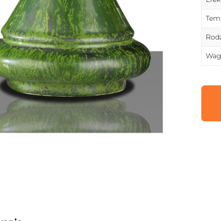
Temp
Rodz
Wag