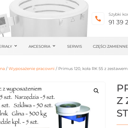
Szybki ko

91 39 
ERIAŁY
AKCESORIA
SERWIS
CZĘŚCI ZAMIENNE
wna
/
Wyposażenie pracowni
/ Primus 120, koła RK 55 z zestawe
PR
Z
S