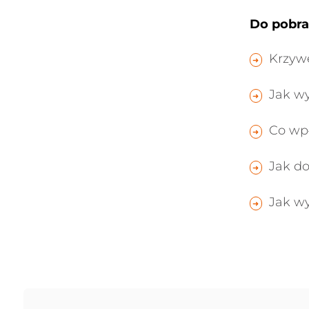
Do pobra
Krzyw
Jak w
Co wp
Jak d
Jak w