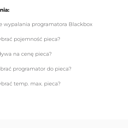
nia:
e wypalania programatora Blackbox
ybrać pojemność pieca?
ływa na cenę pieca?
obrać programator do pieca?
ybrać temp. max. pieca?