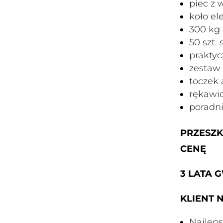
piec z
koło el
300 kg 
50 szt.
praktyc
zestaw 
toczek 
rękawi
poradn
PRZESZK
CENĘ
3 LATA 
KLIENT 
Najleps