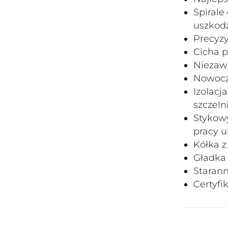
Spiral
uszkod
Precyzy
Cicha 
Niezaw
Nowocz
Izolacj
szczeln
Stykowy
pracy u
Kółka z
Gładka
Staran
Certyfi