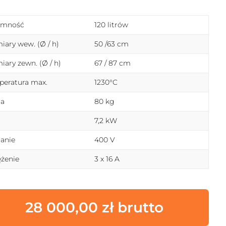
emność
120 litrów
ary wew. (Ø / h)
50 /63 cm
ary zewn. (Ø / h)
67 / 87 cm
eratura max.
1230°C
a
80 kg
7,2 kW
lanie
400 V
żenie
3 x 16 A
28 000,00
zł