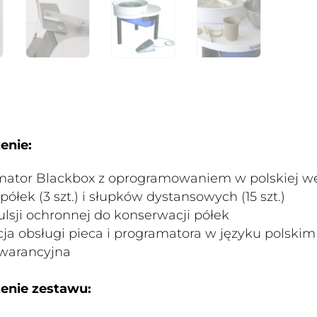
enie:
mator Blackbox z oprogramowaniem w polskiej wer
półek (3 szt.) i słupków dystansowych (15 szt.)
lsji ochronnej do konserwacji półek
cja obsługi pieca i programatora w języku polskim
gwarancyjna
enie zestawu: