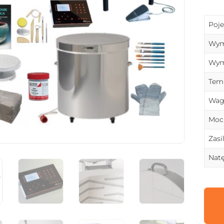
Poj
Wymi
Wymi
Temp
Wag
Moc
Zasi
Natę