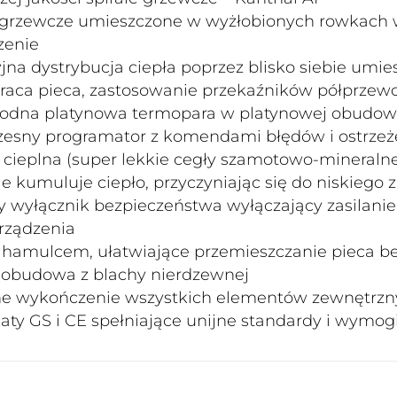
e grzewcze umieszczone w wyżłobionych rowkach 
zenie
jna dystrybucja ciepła poprzez blisko siebie umie
praca pieca, zastosowanie przekaźników półprze
odna platynowa termopara w platynowej obudowi
esny programator z komendami błędów i ostrze
a cieplna (super lekkie cegły szamotowo-mineralne
ie kumuluje ciepło, przyczyniając się do niskiego 
 wyłącznik bezpieczeństwa wyłączający zasilanie
rządzenia
 hamulcem, ułatwiające przemieszczanie pieca b
 obudowa z blachy nierdzewnej
ne wykończenie wszystkich elementów zewnętrzn
katy GS i CE spełniające unijne standardy i wymo