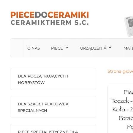
O NAS
PIECE
URZĄDZENIA
MAT
Strona głó
DLA POCZĄTKUJĄCYCH I
HOBBYSTÓW
DLA SZKÓŁ I PLACÓWEK
SPECJALNYCH
PIECE SPECJALISTYCZNE DLA