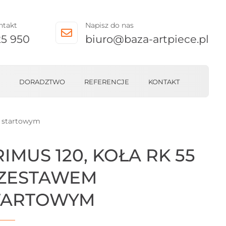
ntakt
Napisz do nas

25 950
biuro@baza-artpiece.pl
DORADZTWO
REFERENCJE
KONTAKT
m startowym
IMUS 120, KOŁA RK 55
 ZESTAWEM
TARTOWYM