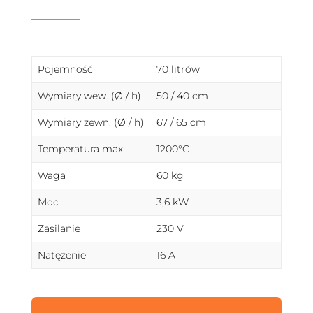
Pojemność
70 litrów
Wymiary wew. (Ø / h)
50 / 40 cm
Wymiary zewn. (Ø / h)
67 / 65 cm
Temperatura max.
1200°C
Waga
60 kg
Moc
3,6 kW
Zasilanie
230 V
Natężenie
16 A