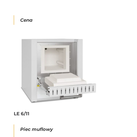
Cena
LE 6/11
Piec muflowy