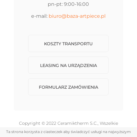
pn-pt: 9:00-16:00
e-mail:
biuro@baza-artpiece.pl
KOSZTY TRANSPORTU
LEASING NA URZĄDZENIA
FORMULARZ ZAMÓWIENIA
Copyright
©
2022 Ceramiktherm S.C., Wszelkie
prawa zastrzeżone.
Ta strona korzysta z ciasteczek aby świadczyć usługi na najwyższym